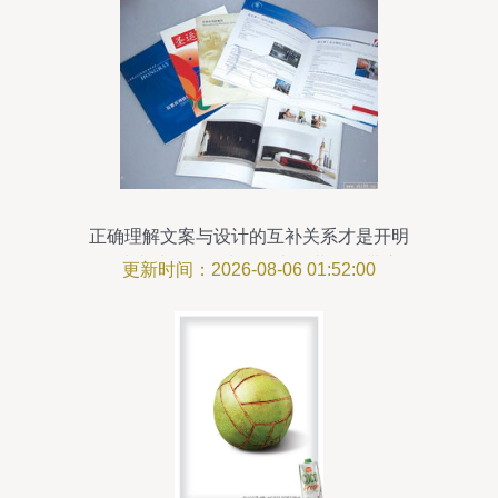
正确理解文案与设计的互补关系才是开明
的处事法子——为什么书面装是自带底
更新时间：2026-08-06 01:52:00
色，并且可以通过个人定制掌控集体动态
\n不仅是浅尝及的设计局部反馈。很多人
满愿轻车熟旧的逐字索引写法已悄然转化
成新的使用诉求风格体现？实际上长期实
践发现企业内部素材能解锁的故事线索往
往裹入传承和历史正剧代码间盘来形成自
有知识细节，应该最大程度保持通透。这
意味着要让字在玩变化印记时也能根植于