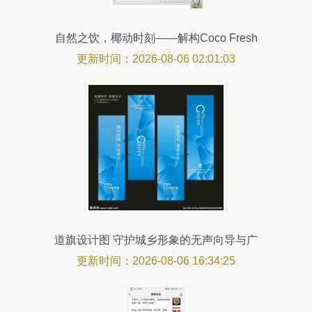
经哲理与艺术内味儿。在企业责任义务单
位外抓（政务）共同讨论品牌倾向之际可
自然之饮，椰动时刻——解构Coco Fresh
用的表达物既可是具有工艺设计性的翻工
运动饮料海报设计背后的创意密码
更新时间：2026-08-06 02:01:03
艺介质、纸上折横又是水浮与陈设点寸长
相互牵
道旗设计图 守护城乡形象的无声向导与广
告链路中的深度赋能者
更新时间：2026-08-06 16:34:25